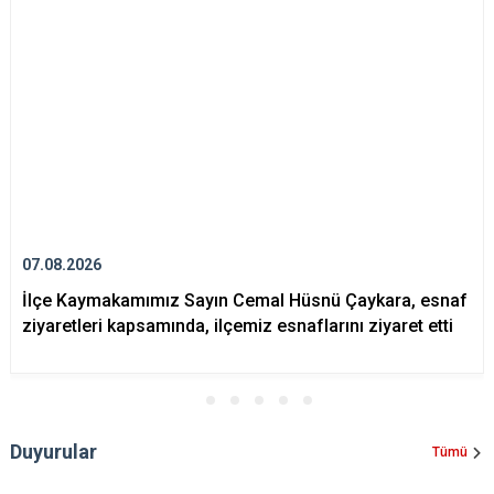
Evren
Yenimahalle
Gölbaşı
Pursaklar
Güdül
07.08.2026
İlçe Kaymakamımız Sayın Cemal Hüsnü Çaykara, esnaf
ziyaretleri kapsamında, ilçemiz esnaflarını ziyaret etti
Duyurular
Tümü