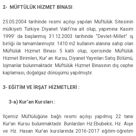
Evren
Yenimahalle
2- MÜFTÜLÜK HİZMET BİNASI
:
Gölbaşı
Pursaklar
25.05.2004 tarihinde resmi açılışı yapılan Müftülük Sitesinin
Güdül
mülkiyeti Türkiye Diyanet Vakfı’na ait olup, yapımına Kasım
1999’ da başlanmış 31.12.2003 tarihinde “Devlet-Millet” iş
birliği ile tamamlanmıştır. 1410 m2 kullanım alanına sahip olan
Müftülük Hizmet Binası 5 katlı olup, içerisinde Müftülük
Hizmet Birimleri, Kur’ an Kursu, Diyanet Yayınları Satış Bölümü,
lojmanlar bulunmaktadır. Müftülük Hizmet Binasının dış cephe
kaplaması, doğalgaz dönüşümü yapılmıştır.
3- EĞİTİM VE İRŞAT HİZMETLERİ :
3-a) Kur’an Kursları :
İlçemiz Müftülüğüne bağlı resmi açılışı yapılmış 22 tane
Kur’an Kursu bulunmaktadır. Bunlardan Hz.Ebubekir, Hz. Aişe
ve Hz. Hasan Kur’an kurslarında 2016-2017 eğitim-öğretim