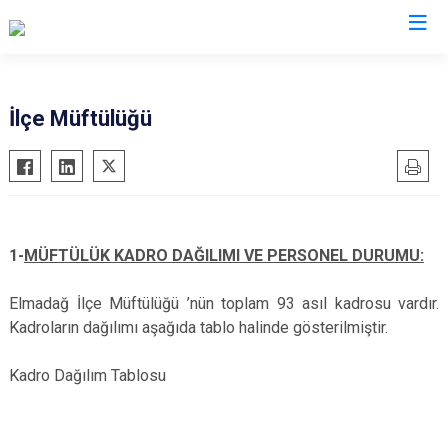
Ankara
İlçe Müftülüğü
Akyurt
Haymana
Altındağ
Kalecik
Ayaş
Kahramankazan
Bala
Keçiören
1-
MÜFTÜLÜK KADRO DAĞILIMI VE PERSONEL DURUMU:
Beypazarı
Kızılcahamam
Elmadağ İlçe Müftülüğü ’nün toplam 93 asıl kadrosu vardır.
Çamlıdere
Mamak
Kadroların dağılımı aşağıda tablo halinde gösterilmiştir.
Çankaya
Nallıhan
Çubuk
Polatlı
Kadro Dağılım Tablosu
Elmadağ
Şereflikoçhisar
Etimesgut
Sincan