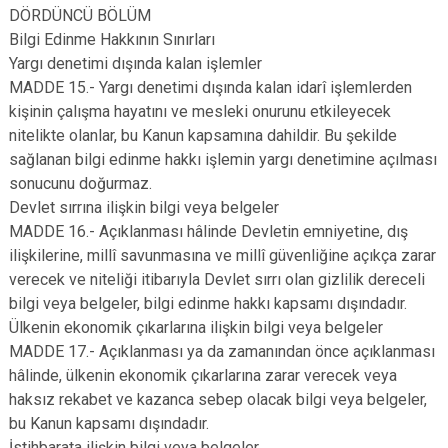
DÖRDÜNCÜ BÖLÜM
Bilgi Edinme Hakkının Sınırları
Yargı denetimi dışında kalan işlemler
MADDE 15.- Yargı denetimi dışında kalan idarî işlemlerden
kişinin çalışma hayatını ve mesleki onurunu etkileyecek
nitelikte olanlar, bu Kanun kapsamına dahildir. Bu şekilde
sağlanan bilgi edinme hakkı işlemin yargı denetimine açılması
sonucunu doğurmaz.
Devlet sırrına ilişkin bilgi veya belgeler
MADDE 16.- Açıklanması hâlinde Devletin emniyetine, dış
ilişkilerine, millî savunmasına ve millî güvenliğine açıkça zarar
verecek ve niteliği itibarıyla Devlet sırrı olan gizlilik dereceli
bilgi veya belgeler, bilgi edinme hakkı kapsamı dışındadır.
Ülkenin ekonomik çıkarlarına ilişkin bilgi veya belgeler
MADDE 17.- Açıklanması ya da zamanından önce açıklanması
hâlinde, ülkenin ekonomik çıkarlarına zarar verecek veya
haksız rekabet ve kazanca sebep olacak bilgi veya belgeler,
bu Kanun kapsamı dışındadır.
İstihbarata ilişkin bilgi veya belgeler