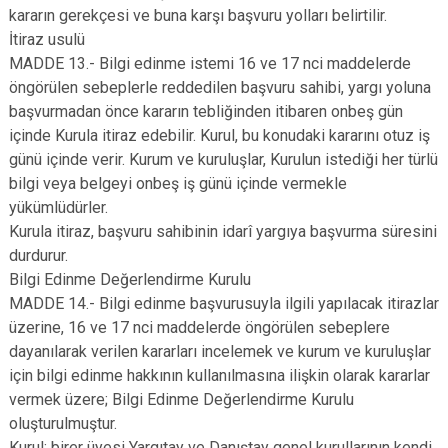
kararın gerekçesi ve buna karşı başvuru yolları belirtilir.
İtiraz usulü
MADDE 13.- Bilgi edinme istemi 16 ve 17 nci maddelerde
öngörülen sebeplerle reddedilen başvuru sahibi, yargı yoluna
başvurmadan önce kararın tebliğinden itibaren onbeş gün
içinde Kurula itiraz edebilir. Kurul, bu konudaki kararını otuz iş
günü içinde verir. Kurum ve kuruluşlar, Kurulun istediği her türlü
bilgi veya belgeyi onbeş iş günü içinde vermekle
yükümlüdürler.
Kurula itiraz, başvuru sahibinin idarî yargıya başvurma süresini
durdurur.
Bilgi Edinme Değerlendirme Kurulu
MADDE 14.- Bilgi edinme başvurusuyla ilgili yapılacak itirazlar
üzerine, 16 ve 17 nci maddelerde öngörülen sebeplere
dayanılarak verilen kararları incelemek ve kurum ve kuruluşlar
için bilgi edinme hakkının kullanılmasına ilişkin olarak kararlar
vermek üzere; Bilgi Edinme Değerlendirme Kurulu
oluşturulmuştur.
Kurul; birer üyesi Yargıtay ve Danıştay genel kurullarının kendi