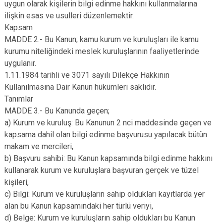
uygun olarak kişilerin bilgi edinme hakkını kullanmalarına
Evren
Yenimahalle
ilişkin esas ve usulleri düzenlemektir.
Gölbaşı
Pursaklar
Kapsam
MADDE 2.- Bu Kanun; kamu kurum ve kuruluşları ile kamu
Güdül
kurumu niteliğindeki meslek kuruluşlarının faaliyetlerinde
uygulanır.
1.11.1984 tarihli ve 3071 sayılı Dilekçe Hakkının
Kullanılmasına Dair Kanun hükümleri saklıdır.
Tanımlar
MADDE 3.- Bu Kanunda geçen;
a) Kurum ve kuruluş: Bu Kanunun 2 nci maddesinde geçen ve
kapsama dahil olan bilgi edinme başvurusu yapılacak bütün
makam ve mercileri,
b) Başvuru sahibi: Bu Kanun kapsamında bilgi edinme hakkını
kullanarak kurum ve kuruluşlara başvuran gerçek ve tüzel
kişileri,
c) Bilgi: Kurum ve kuruluşların sahip oldukları kayıtlarda yer
alan bu Kanun kapsamındaki her türlü veriyi,
d) Belge: Kurum ve kuruluşların sahip oldukları bu Kanun