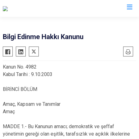
Ankara
Bilgi Edinme Hakkı Kanunu
Akyurt
Haymana
Altındağ
Kalecik
Kanun No. 4982
Ayaş
Kahramankazan
Kabul Tarihi : 9.10.2003
Bala
Keçiören
Beypazarı
Kızılcahamam
BİRİNCİ BÖLÜM
Çamlıdere
Mamak
Amaç, Kapsam ve Tanımlar
Çankaya
Nallıhan
Amaç
Çubuk
Polatlı
Elmadağ
Şereflikoçhisar
MADDE 1.- Bu Kanunun amacı; demokratik ve şeffaf
yönetimin gereği olan eşitlik, tarafsızlık ve açıklık ilkelerine
Etimesgut
Sincan