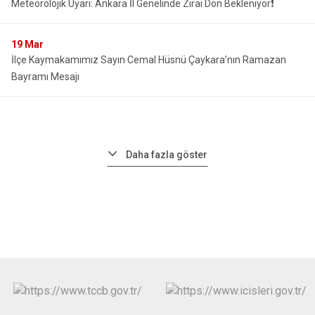
Meteorolojik Uyarı: Ankara İl Genelinde Zirai Don Bekleniyor❗️
19
Mar
İlçe Kaymakamımız Sayın Cemal Hüsnü Çaykara’nın Ramazan
Bayramı Mesajı
Daha fazla göster