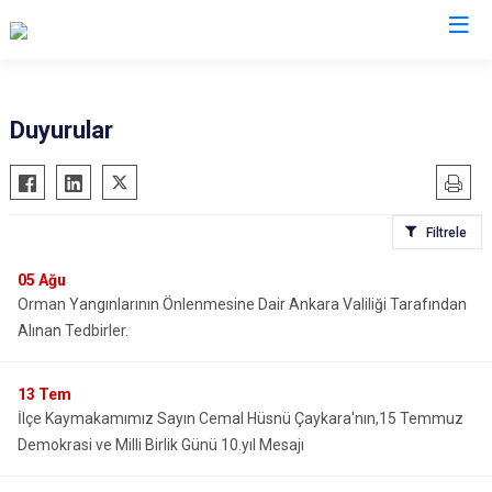
Ankara
Duyurular
Akyurt
Haymana
Altındağ
Kalecik
Filtrele
Ayaş
Kahramankazan
Bala
Keçiören
05
Ağu
Orman Yangınlarının Önlenmesine Dair Ankara Valiliği Tarafından
Beypazarı
Kızılcahamam
Alınan Tedbirler.
Çamlıdere
Mamak
Çankaya
Nallıhan
13
Tem
Çubuk
Polatlı
İlçe Kaymakamımız Sayın Cemal Hüsnü Çaykara'nın,15 Temmuz
Elmadağ
Şereflikoçhisar
Demokrasi ve Milli Birlik Günü 10.yıl Mesajı
Etimesgut
Sincan