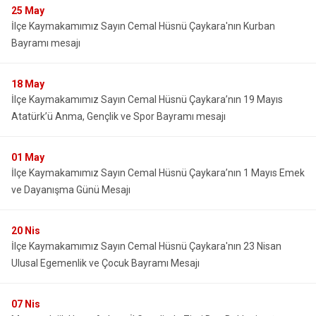
25
May
Evren
Yenimahalle
İlçe Kaymakamımız Sayın Cemal Hüsnü Çaykara'nın Kurban
Gölbaşı
Pursaklar
Bayramı mesajı
Güdül
18
May
İlçe Kaymakamımız Sayın Cemal Hüsnü Çaykara’nın 19 Mayıs
Atatürk’ü Anma, Gençlik ve Spor Bayramı mesajı
01
May
İlçe Kaymakamımız Sayın Cemal Hüsnü Çaykara’nın 1 Mayıs Emek
ve Dayanışma Günü Mesajı
20
Nis
İlçe Kaymakamımız Sayın Cemal Hüsnü Çaykara'nın 23 Nisan
Ulusal Egemenlik ve Çocuk Bayramı Mesajı
07
Nis