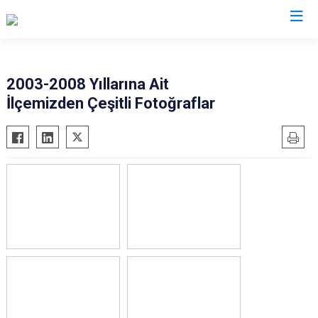
Ankara
2003-2008 Yıllarına Ait
İlçemizden Çeşitli Fotoğraflar
Akyurt
Haymana
Altındağ
Kalecik
Ayaş
Kahramankazan
Bala
Keçiören
Beypazarı
Kızılcahamam
Çamlıdere
Mamak
Çankaya
Nallıhan
Çubuk
Polatlı
Elmadağ
Şereflikoçhisar
Etimesgut
Sincan