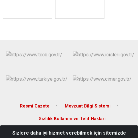
Resmi Gazete
Mevzuat Bilgi Sistemi
Gizlilik Kullanım ve Telif Hakları
Sizlere daha iyi hizmet verebilmek için sitemizde
İsmetpaşa Mah. Bülent Ecevit Cad. No:39 Elmadağ/ANKARA