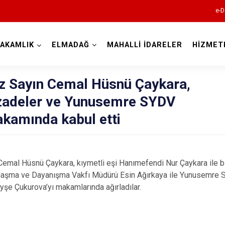
e-D
AKAMLIK
ELMADAĞ
MAHALLİ İDARELER
HİZMET
Ankara
 Sayın Cemal Hüsnü Çaykara,
hzadeler ve Yunusemre SYDV
Akyurt
akamında kabul etti
Altındağ
Ayaş
Bala
mal Hüsnü Çaykara, kıymetli eşi Hanımefendi Nur Çaykara ile birl
Beypazarı
laşma ve Dayanışma Vakfı Müdürü Esin Ağırkaya ile Yunusemre 
şe Çukurova’yı makamlarında ağırladılar.
Çamlıdere
Çankaya