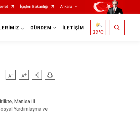
evlet
İçişleri Bakanlığı
Ankara
LERİMİZ
GÜNDEM
İLETİŞİM
32
°C
Haymana
Kalecik
Kahramankazan
Keçiören
ikte, Manisa İli
Kızılcahamam
Sosyal Yardımlaşma ve
Mamak
Nallıhan