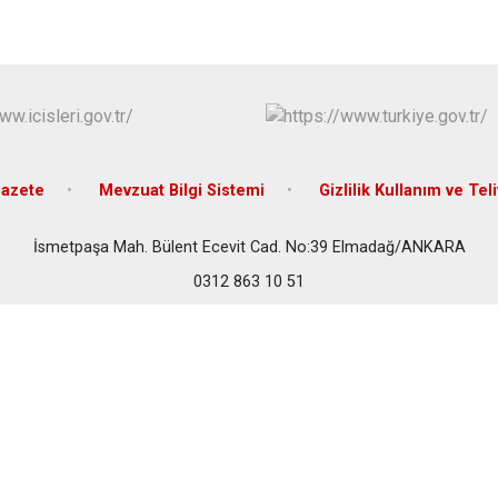
Çubuk
Elmadağ
Etimesgut
Evren
Gölbaşı
Güdül
azete
Mevzuat Bilgi Sistemi
Gizlilik Kullanım ve Teli
İsmetpaşa Mah. Bülent Ecevit Cad. No:39 Elmadağ/ANKARA
0312 863 10 51