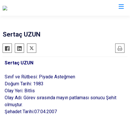
Ankara
Sertaç UZUN
Akyurt
Haymana
Altındağ
Kalecik
Sertaç UZUN
Ayaş
Kahramankazan
Bala
Keçiören
Sınıf ve Rütbesi: Piyade Asteğmen
Beypazarı
Kızılcahamam
Doğum Tarihi: 1983
Çamlıdere
Olay Yeri: Bitlis
Mamak
Olay Adı: Görev sırasında mayın patlaması sonucu Şehit
Çankaya
Nallıhan
olmuştur.
Çubuk
Polatlı
Şehadet Tarihi:07.04.2007
Elmadağ
Şereflikoçhisar
Etimesgut
Sincan