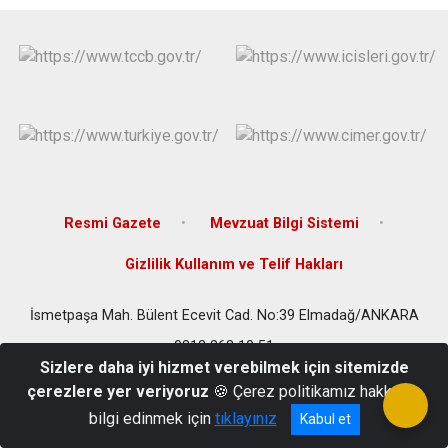
Evren
Yenimahalle
Gölbaşı
Pursaklar
Güdül
Resmi Gazete
Mevzuat Bilgi Sistemi
Gizlilik Kullanım ve Telif Hakları
İsmetpaşa Mah. Bülent Ecevit Cad. No:39 Elmadağ/ANKARA
0312 863 10 51
Sizlere daha iyi hizmet verebilmek için sitemizde
çerezlere yer veriyoruz
🍪 Çerez politikamız hakkında
bilgi edinmek için
tıklayınız
Kabul et